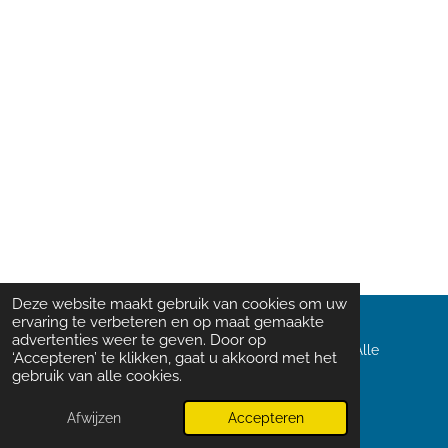
Deze website maakt gebruik van cookies om uw
ervaring te verbeteren en op maat gemaakte
advertenties weer te geven. Door op
© 2025 Domino's Pizza T.O.P.T. vestigingen B.V. Alle
‘Accepteren’ te klikken, gaat u akkoord met het
rechten voorbehouden. Website-onderhoud
gebruik van alle cookies.
door
Slicewise B.V.
Afwijzen
Accepteren