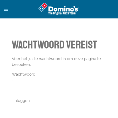
Ga
direct
naar
de
hoofdinhoud
Wachtwoord vereist
Voer het juiste wachtwoord in om deze pagina te
bezoeken.
Wachtwoord
Inloggen