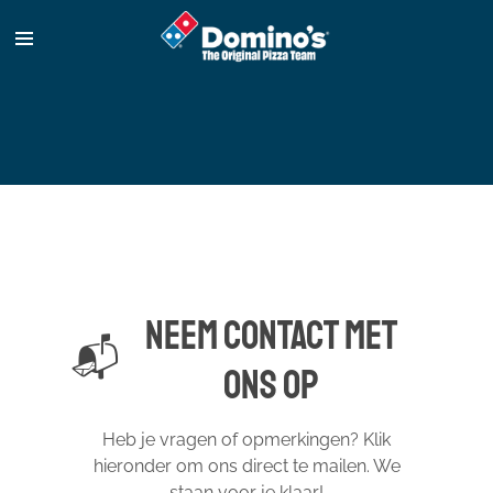
Ga
direct
naar
de
hoofdinhoud
NEEM CONTACT MET
📬
ONS OP
Heb je vragen of opmerkingen? Klik
hieronder om ons direct te mailen. We
staan voor je klaar!