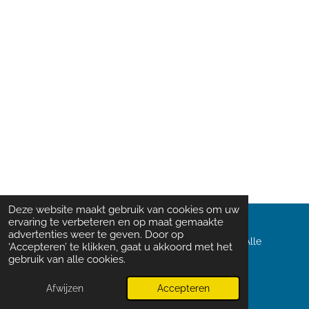
Deze website maakt gebruik van cookies om uw
ervaring te verbeteren en op maat gemaakte
advertenties weer te geven. Door op
© 2025 Domino's Pizza T.O.P.T. vestigingen B.V. Alle
‘Accepteren’ te klikken, gaat u akkoord met het
rechten voorbehouden. Website-onderhoud
gebruik van alle cookies.
door
Slicewise B.V.
Afwijzen
Accepteren