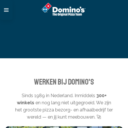
Ga
direct
naar
de
hoofdinhoud
WERKEN BIJ DOMINO'S
Sinds 1989 in Nederland. Inmiddels
300+
winkels
en nog lang niet uitgegroeid. We zijn
het grootste pizza bezorg- en afhaalbedrijf ter
wereld — en jij kunt meebouwen. 🚀