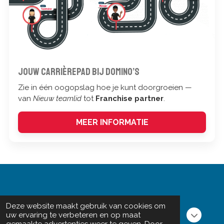
Jouw carrièrepad bij Domino’s
Zie in één oogopslag hoe je kunt doorgroeien —
van
Nieuw teamlid
tot
Franchise partner
.
MEER INFORMATIE
Deze website maakt gebruik van cookies om
Login
uw ervaring te verbeteren en op maat