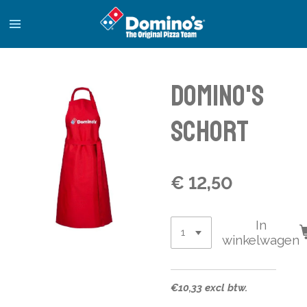
Ga
direct
naar
de
hoofdinhoud
Domino's
schort
€ 12,50
In
winkelwagen
€10,33 excl btw.