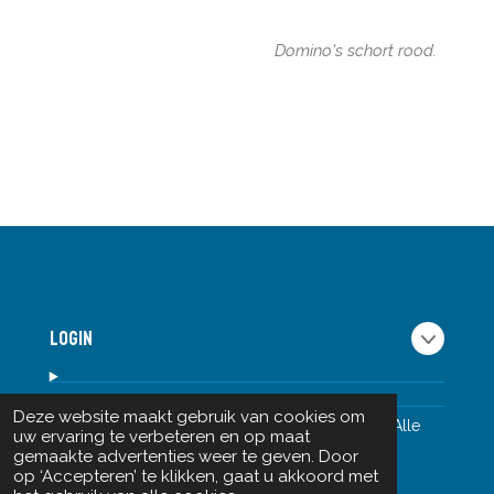
Domino's schort rood.
Login
Deze website maakt gebruik van cookies om
© 2025 Domino's Pizza T.O.P.T. vestigingen B.V. Alle
uw ervaring te verbeteren en op maat
rechten voorbehouden. Website-onderhoud
gemaakte advertenties weer te geven. Door
door
Slicewise B.V.
op ‘Accepteren’ te klikken, gaat u akkoord met